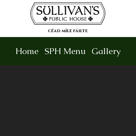
céad míle fáilte
Home
SPH Menu
Gallery